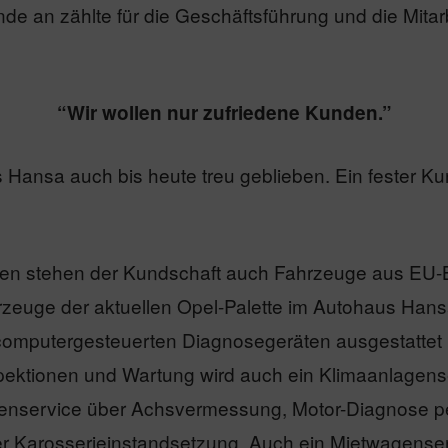
nde an zählte für die Geschäftsführung und die Mita
“Wir wollen nur zufriedene Kunden.”
 Hansa auch bis heute treu geblieben. Ein fester Ku
n stehen der Kundschaft auch Fahrzeuge aus EU-B
hrzeuge der aktuellen Opel-Palette im Autohaus Han
en computergesteuerten Diagnosegeräten ausgestattet
pektionen und Wartung wird auch ein Klimaanlagens
fenservice über Achsvermessung, Motor-Diagnose pe
der Karosserieinstandsetzung. Auch ein Mietwagense