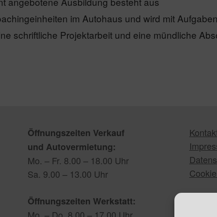
t angebotene Ausbildung besteht aus
achingeinheiten im Autohaus und wird mit Aufgab
ine schriftliche Projektarbeit und eine mündliche Ab
Kontak
Öffnungszeiten Verkauf
Impre
und Autovermietung:
Datens
Mo. – Fr. 8.00 – 18.00 Uhr
Cookie-
Sa. 9.00 – 13.00 Uhr
Öffnungszeiten Werkstatt:
Mo. – Do. 8.00 – 17.00 Uhr