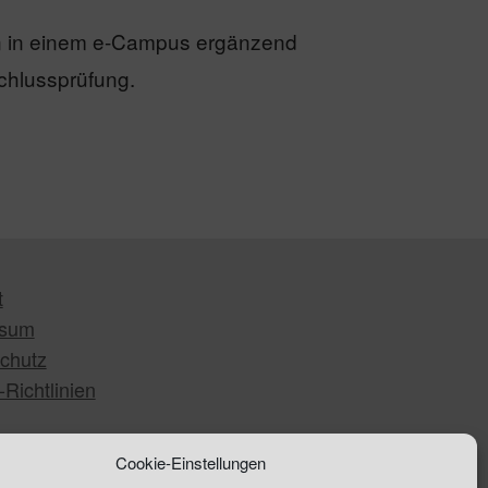
en in einem e-Campus ergänzend
schlussprüfung.
t
ssum
chutz
Richtlinien
Cookie-Einstellungen